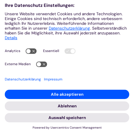
GdG Würselen: Pfarrei St.
Sebastian
mit den Gemeinden St. Balbina, St. Marien, St.
Peter und Paul, St. Pius X, St. Sebastian, St. Lucia,
St. Nikolaus, St. Willibrord
zur Webseite