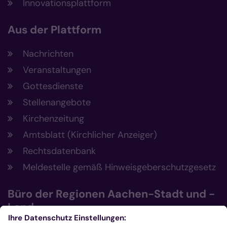
Innovationsplattform
Aus der Plattform
Nachrichten
Veranstaltungen
Gottesdienste
Stellenangebote
Kirchenzeitung
Amtsblatt (Kirchlicher Anzeiger)
Rechtsdatenbank
Meldestelle gemäß Hinweisgeberschutzgesetz
Büro der Regionen Aachen-Stadt und -
Land