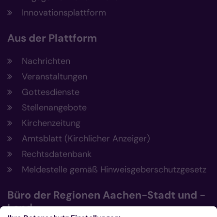
Innovationsplattform
Aus der Plattform
Nachrichten
Veranstaltungen
Gottesdienste
Stellenangebote
Kirchenzeitung
Amtsblatt (Kirchlicher Anzeiger)
Rechtsdatenbank
Meldestelle gemäß Hinweisgeberschutzgesetz
Büro der Regionen Aachen-Stadt und -
Land