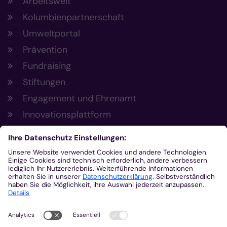
Arbeitswelt
Kolumbienpartnerschaft
Umweltportal
Prävention
Fundraising
Stiftungen
Engagement und Ehrenamt
Innovationsplattform
Aus der Plattform
Nachrichten
Veranstaltungen
Gottesdienste
Stellenangebote