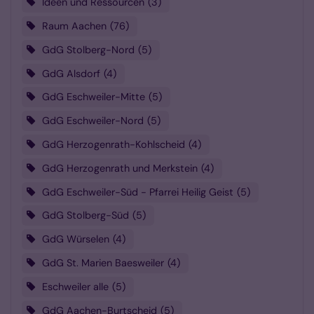
Ideen und Ressourcen
3
Raum Aachen
76
GdG Stolberg-Nord
5
GdG Alsdorf
4
GdG Eschweiler-Mitte
5
GdG Eschweiler-Nord
5
GdG Herzogenrath-Kohlscheid
4
GdG Herzogenrath und Merkstein
4
GdG Eschweiler-Süd - Pfarrei Heilig Geist
5
GdG Stolberg-Süd
5
GdG Würselen
4
GdG St. Marien Baesweiler
4
Eschweiler alle
5
GdG Aachen-Burtscheid
5