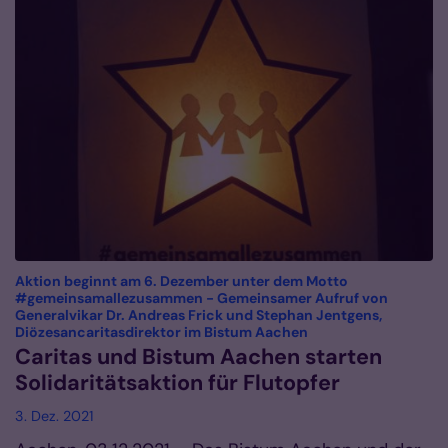
Aktion beginnt am 6. Dezember unter dem Motto
#gemeinsamallezusammen - Gemeinsamer Aufruf von
Generalvikar Dr. Andreas Frick und Stephan Jentgens,
:
Diözesancaritasdirektor im Bistum Aachen
Caritas und Bistum Aachen starten
Solidaritätsaktion für Flutopfer
3. Dez. 2021