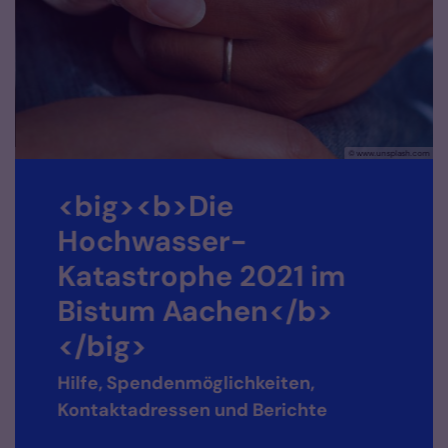
hen
© www.unsplash.com
<big><b>Die
Hochwasser-
Katastrophe 2021 im
Bistum Aachen</b>
</big>
Hilfe, Spendenmöglichkeiten,
Kontaktadressen und Berichte