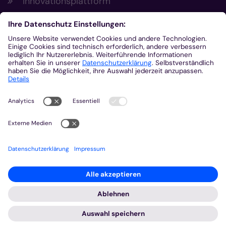
Innovationsplattform
Aus der Plattform
Nachrichten
Veranstaltungen
Gottesdienste
Stellenangebote
Kirchenzeitung
Amtsblatt (Kirchlicher Anzeiger)
Rechtsdatenbank
Meldestelle gemäß Hinweisgeberschutzgesetz
2026 © Bistum Aachen
Impressum
Datenschutzerklärung