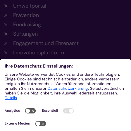
Umweltportal
Prävention
Fundraising
Stiftungen
Engagement und Ehrenamt
Innovationsplattform
Aus der Plattform
Nachrichten
Veranstaltungen
Gottesdienste
Stellenangebote
Kirchenzeitung
Amtsblatt (Kirchlicher Anzeiger)