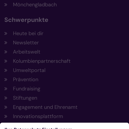
Mönchengladbach
Schwerpunkte
Heute bei dir
Newsletter
Arbeitswelt
Kolumbienpartnerschaft
Umweltportal
Prävention
Fundraising
Stiftungen
Engagement und Ehrenamt
Innovationsplattform