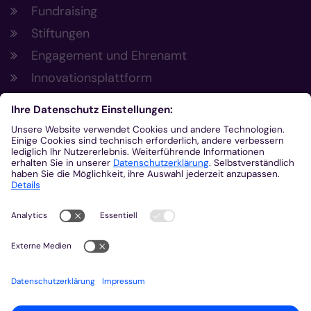
Fundraising
Stiftungen
Engagement und Ehrenamt
Innovationsplattform
Aus der Plattform
Nachrichten
Veranstaltungen
Gottesdienste
Stellenangebote
Kirchenzeitung
Amtsblatt (Kirchlicher Anzeiger)
Rechtsdatenbank
Meldestelle gemäß Hinweisgeberschutzgesetz