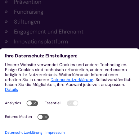
Prävention
Fundraising
Stiftungen
Engagement und Ehrenamt
Innovationsplattform
Aus der Plattform
Nachrichten
Veranstaltungen
Gottesdienste
Stellenangebote
Kirchenzeitung
Amtsblatt (Kirchlicher Anzeiger)
Rechtsdatenbank