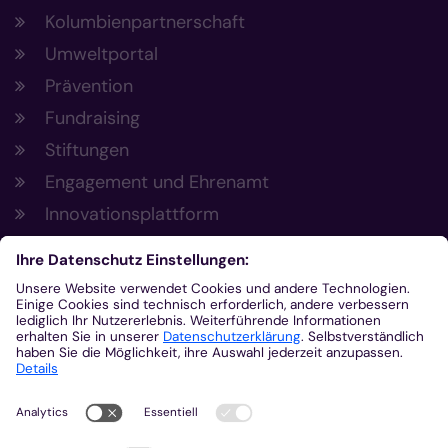
Kolumbienpartnerschaft
Umweltportal
Prävention
Fundraising
Stiftungen
Engagement und Ehrenamt
Innovationsplattform
Aus der Plattform
Nachrichten
Veranstaltungen
Gottesdienste
Stellenangebote
Kirchenzeitung