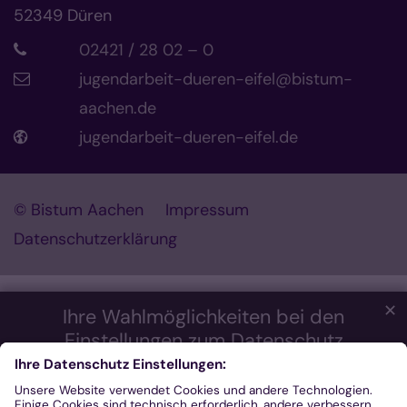
52349
Düren
02421 / 28 02 – 0
jugendarbeit-dueren-eifel@bistum-
aachen.de
jugendarbeit-dueren-eifel.de
© Bistum Aachen
Impressum
Datenschutzerklärung
✕
Ihre Wahlmöglichkeiten bei den
Einstellungen zum Datenschutz
Wir möchten Ihnen ein optimales Webseiten-Erlebnis bieten.
Dazu verwenden wir Cookies, die für das Funktionieren unserer
Website notwendig sind. Mit Ihrer Zustimmung verwenden wir