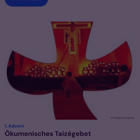
© FB kja Düren|Eifel
:
1. Advent
Ökumenisches Taizégebet