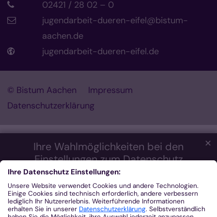
02421 / 28 02 – 0
jugendarbeit-dueren-eifel@bistum-
aachen.de
jugendarbeit-dueren-eifel.de
© Bistum Aachen
Impressum
Datenschutzerklärung
✕
Ihre Wahlmöglichkeiten bei den
Einstellungen zum Datenschutz
Wir möchten Ihnen ein optimales Webseiten-Erlebnis bieten.
Dazu verwenden wir Cookies, die für das Funktionieren unserer
Website notwendig sind. Mit Ihrer Zustimmung verwenden wir
auch Cookies und andere Technologien, die zur Anzeige
externer Inhalte (Videos über Youtube, Audios über