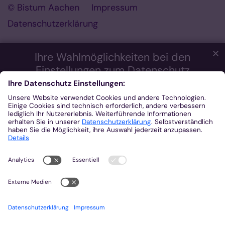
© Bistum Aachen
Impressum
Datenschutzerklärung
✕
Ihre Wahlmöglichkeiten bei den
Einstellungen zum Datenschutz
Wir möchten Ihnen ein optimales Webseiten-Erlebnis bieten.
Dazu verwenden wir Cookies, die für das Funktionieren unserer
Website notwendig sind. Mit Ihrer Zustimmung verwenden wir
auch Cookies und andere Technologien, die zur Anzeige
externer Inhalte (Videos über Youtube, Audios über
Soundcloud, Karten über MapTiler ...) oder zu anonymen
Statistikzwecken genutzt werden. Sie können selbst
entscheiden, welche Kategorien Sie zulassen möchten. Bitte
beachten Sie, dass auf Basis Ihrer Einstellungen womöglich
nicht mehr alle Funktionalitäten der Seite zur Verfügung stehen.
Weitere Informationen und die Möglichkeit zum Widerruf Ihrer
Einwillung finden Sie in unserer
Datenschutzerklärung
.
Impressum
Datenschutzerklärung