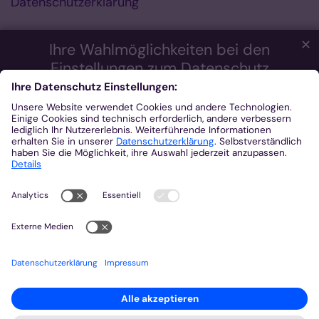
Datenschutzerklärung
✕
Ihre Wahlmöglichkeiten bei den
Einstellungen zum Datenschutz
Wir möchten Ihnen ein optimales Webseiten-Erlebnis bieten.
Dazu verwenden wir Cookies, die für das Funktionieren unserer
Website notwendig sind. Mit Ihrer Zustimmung verwenden wir
auch Cookies und andere Technologien, die zur Anzeige
externer Inhalte (Videos über Youtube, Audios über
Soundcloud, Karten über MapTiler ...) oder zu anonymen
Statistikzwecken genutzt werden. Sie können selbst
entscheiden, welche Kategorien Sie zulassen möchten. Bitte
beachten Sie, dass auf Basis Ihrer Einstellungen womöglich
nicht mehr alle Funktionalitäten der Seite zur Verfügung stehen.
Weitere Informationen und die Möglichkeit zum Widerruf Ihrer
Einwillung finden Sie in unserer
Datenschutzerklärung
.
Impressum
Datenschutzerklärung
Notwendig