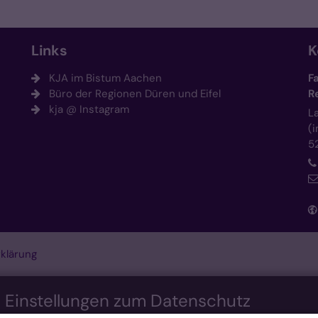
Links
K
KJA im Bistum Aachen
F
Büro der Regionen Düren und Eifel
R
kja @ Instagram
L
(
5
klärung
n Einstellungen zum Datenschutz