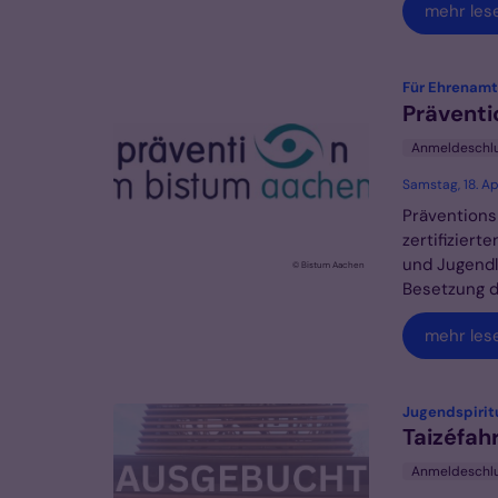
mehr les
Für Ehrenamtl
Präventi
Anmeldeschl
Samstag, 18. Ap
Präventions
zertifizier
und Jugendl
© Bistum Aachen
Besetzung du
mehr les
Jugendspiritu
Taizéfah
Anmeldeschl