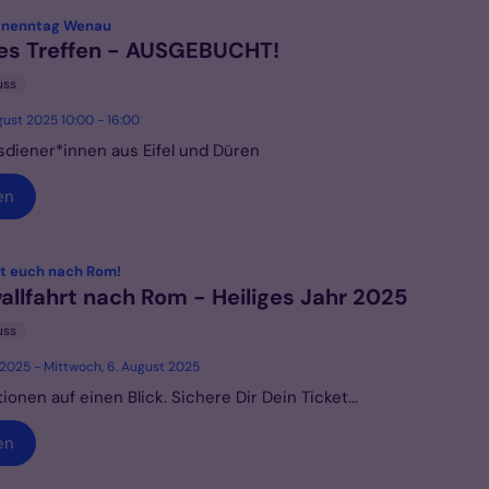
:
inenntag Wenau
es Treffen - AUSGEBUCHT!
uss
gust 2025 10:00 - 16:00
sdiener*innen aus Eifel und Düren
en
:
it euch nach Rom!
llfahrt nach Rom - Heiliges Jahr 2025
uss
li 2025 - Mittwoch, 6. August 2025
tionen auf einen Blick. Sichere Dir Dein Ticket...
en