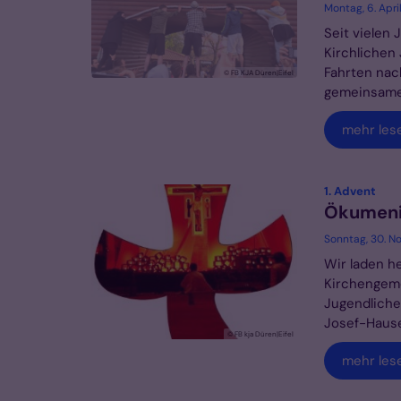
Montag, 6. Apri
Seit vielen
Kirchlichen
Fahrten nac
© FB KJA Düren|Eifel
gemeinsame 
mehr les
:
1. Advent
Ökumeni
Sonntag, 30. N
Wir laden h
Kirchengeme
Jugendliche
Josef-Hauses
© FB kja Düren|Eifel
mehr les