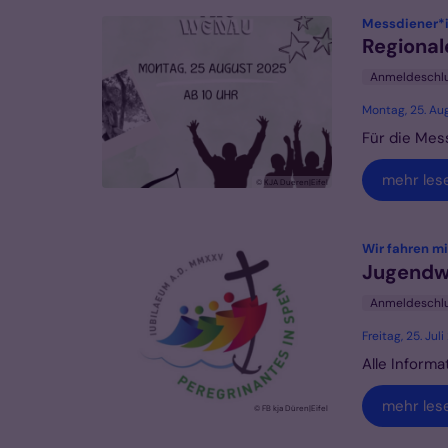
Messdiener*
Regional
Anmeldeschl
Montag, 25. Au
Für die Mes
mehr les
© KJA Dueren|Eifel
Wir fahren m
Jugendwa
Anmeldeschl
Freitag, 25. Ju
Alle Informa
mehr les
© FB kja Düren|Eifel