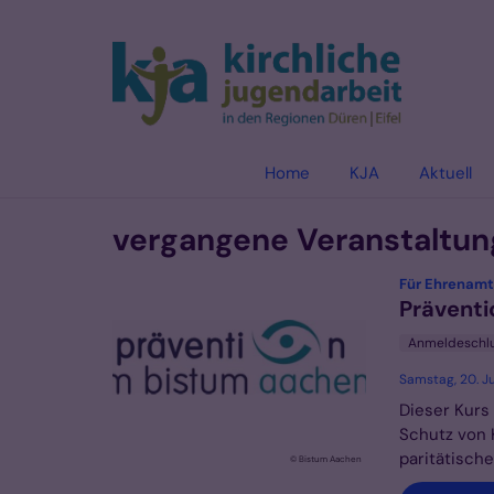
Zum Inhalt springen
Home
KJA
Aktuell
vergangene Veranstaltung
Für Ehrenamt
Präventi
Anmeldeschl
Samstag, 20. Ju
Dieser Kurs 
Schutz von 
paritätische
© Bistum Aachen