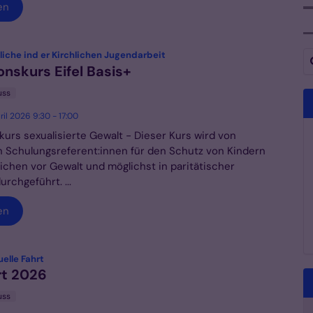
en
Su
:
iche ind er Kirchlichen Jugendarbeit
onskurs Eifel Basis+
uss
ril 2026 9:30 - 17:00
kurs sexualisierte Gewalt - Dieser Kurs wird von
ten Schulungsreferent:innen für den Schutz von Kindern
ichen vor Gewalt und möglichst in paritätischer
rchgeführt. ...
en
:
elle Fahrt
rt 2026
uss