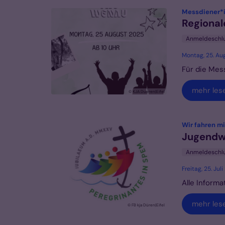
Messdiener*
Regional
Anmeldeschl
Montag, 25. Au
Für die Mes
mehr les
© KJA Dueren|Eifel
Wir fahren m
Jugendwa
Anmeldeschl
Freitag, 25. Ju
Alle Informa
mehr les
© FB kja Düren|Eifel