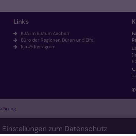
Links
K
KJA im Bistum Aachen
F
Büro der Regionen Düren und Eifel
R
kja @ Instagram
L
(
5
klärung
n Einstellungen zum Datenschutz