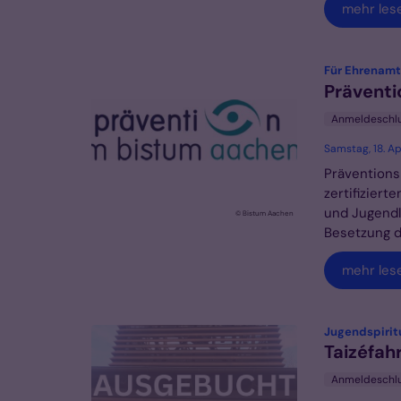
mehr les
Für Ehrenamtl
Präventi
Anmeldeschl
Samstag, 18. Ap
Präventions
zertifizier
und Jugendl
© Bistum Aachen
Besetzung du
mehr les
Jugendspiritu
Taizéfah
Anmeldeschl