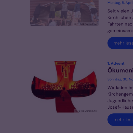
Montag, 6. Apri
Seit vielen
Kirchlichen
Fahrten nac
© FB KJA Düren|Eifel
gemeinsame 
mehr les
:
1. Advent
Ökumeni
Sonntag, 30. N
Wir laden h
Kirchengeme
Jugendliche
Josef-Hauses
© FB kja Düren|Eifel
mehr les