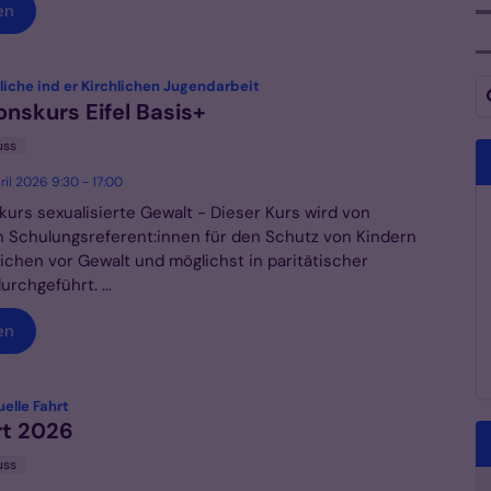
en
Su
:
iche ind er Kirchlichen Jugendarbeit
onskurs Eifel Basis+
uss
ril 2026 9:30 - 17:00
kurs sexualisierte Gewalt - Dieser Kurs wird von
ten Schulungsreferent:innen für den Schutz von Kindern
ichen vor Gewalt und möglichst in paritätischer
rchgeführt. ...
en
:
elle Fahrt
rt 2026
uss