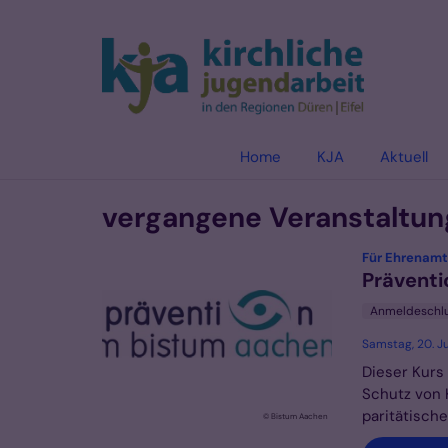
Zum Inhalt springen
Home
KJA
Aktuell
vergangene Veranstaltung
Für Ehrenamt
Präventi
Anmeldeschl
Samstag, 20. Ju
Dieser Kurs 
Schutz von 
paritätische
© Bistum Aachen