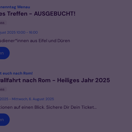
:
inenntag Wenau
es Treffen - AUSGEBUCHT!
uss
gust 2025 10:00 - 16:00
sdiener*innen aus Eifel und Düren
en
:
it euch nach Rom!
llfahrt nach Rom - Heiliges Jahr 2025
uss
li 2025 - Mittwoch, 6. August 2025
tionen auf einen Blick. Sichere Dir Dein Ticket...
en