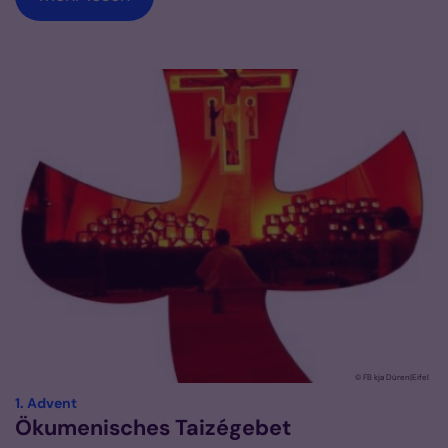
© FB kja Düren|Eifel
:
1. Advent
Ökumenisches Taizégebet