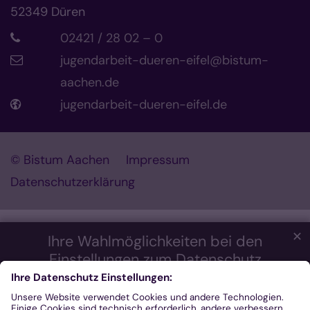
52349
Düren
02421 / 28 02 – 0
jugendarbeit-dueren-eifel@bistum-
aachen.de
jugendarbeit-dueren-eifel.de
© Bistum Aachen
Impressum
Datenschutzerklärung
✕
Ihre Wahlmöglichkeiten bei den
Einstellungen zum Datenschutz
Wir möchten Ihnen ein optimales Webseiten-Erlebnis bieten.
Dazu verwenden wir Cookies, die für das Funktionieren unserer
Website notwendig sind. Mit Ihrer Zustimmung verwenden wir