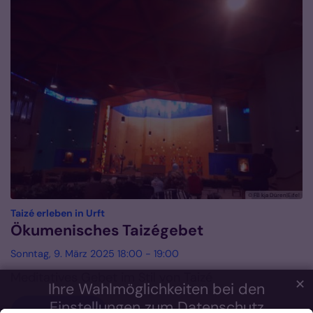
© FB kja Düren|Eifel
:
Taizé erleben in Urft
Ökumenisches Taizégebet
Sonntag, 9. März 2025 18:00 - 19:00
Meditatives Gebet im Stil von Taizé
✕
Ihre Wahlmöglichkeiten bei den
Einstellungen zum Datenschutz
mehr lesen