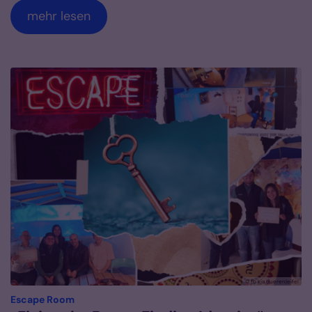
mehr lesen
© fb kja dueren|eifel
:
Escape Room