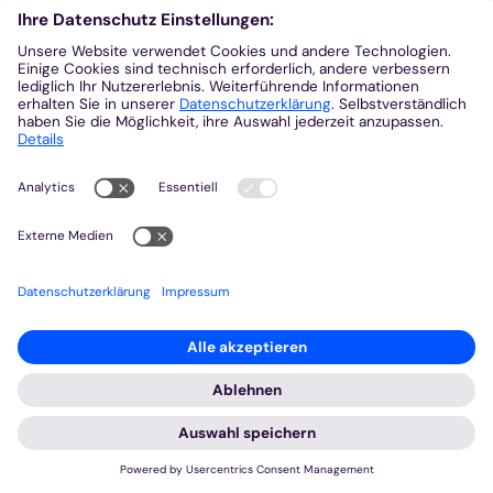
Wir möchten Ihnen ein optimales Webseiten-Erlebnis bieten.
Dazu verwenden wir Cookies, die für das Funktionieren unserer
Website notwendig sind. Mit Ihrer Zustimmung verwenden wir
auch Cookies und andere Technologien, die zur Anzeige
externer Inhalte (Videos über Youtube, Audios über
Soundcloud, Karten über MapTiler ...) oder zu anonymen
Statistikzwecken genutzt werden. Sie können selbst
entscheiden, welche Kategorien Sie zulassen möchten. Bitte
beachten Sie, dass auf Basis Ihrer Einstellungen womöglich
nicht mehr alle Funktionalitäten der Seite zur Verfügung stehen.
Weitere Informationen und die Möglichkeit zum Widerruf Ihrer
Einwillung finden Sie in unserer
Datenschutzerklärung
.
Impressum
Datenschutzerklärung
Notwendig
Externe Inhalte
Statistiken
© fb kja dueren|eifel
:
Rom 2025
Speichern
Alle akzeptieren
Vortreffen Romwallfahrt