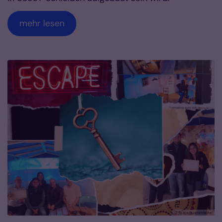
mehr lesen
© fb kja dueren|eifel