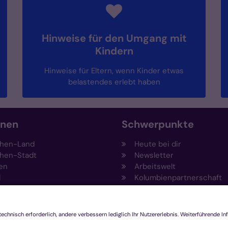
Hinweise für den Umgang mit
Kindern
Hinweise für Eltern, wenn Kinder etwas
belastendes erlebt haben
onen
Schwerpunkte
hen-Land
Heute bei dir
hen-Stadt
Newsletter
en
Arbeitswelt
l
Kolumbienpartnerschaft
nsberg
Umweltportal
pen-Viersen
Prävention
feld
Fundraising
chengladbach
Stiftungen