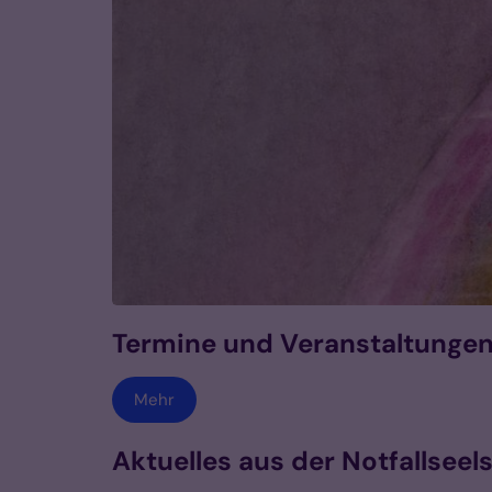
Jahreslosung 2026
© Verlag am Birnbach - www.verlagambirnbach.de - Motiv von Stefanie Bahlinger, Mössingen
Termine und Veranstaltunge
Mehr
Aktuelles aus der Notfallseel