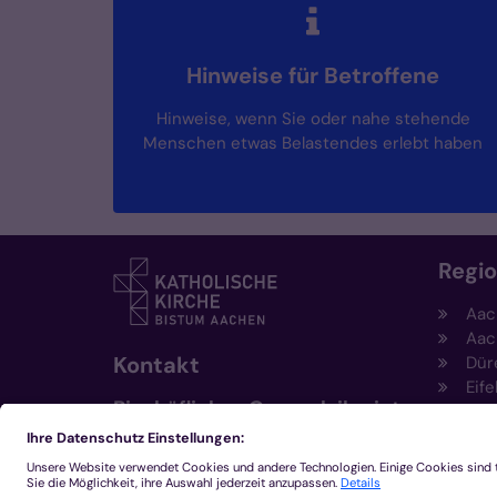
Hinweise für Betroffene
Hinweise, wenn Sie oder nahe stehende
Menschen etwas Belastendes erlebt haben
Regi
Aac
Aac
Kontakt
Dür
Eife
Bischöfliches Generalvikariat
Hei
Aachen
Kem
Kre
+49 241 452-0
Mön
kommunikation@bistum-