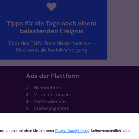
Tipps für die Tage nach einem
belastenden Ereignis
Tipps des PSNV-Team Niederrhein e.V. -
Psychosoziale NotfallVersorgung
Aus der Plattform
Nachrichten
Veranstaltungen
Gottesdienste
Stellenangebote
Kirchenzeitung
Amtsblatt (Kirchlicher Anzeiger)
Rechtsdatenbank
Meldestelle gemäß