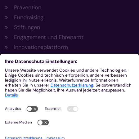
Prävention
Fundraising
Stiftungen
Engagement und Ehrenamt
Innovationsplattform
Aus der Plattform
Nachrichten
Veranstaltungen
Gottesdienste
Stellenangebote
Kirchenzeitung
Amtsblatt (Kirchlicher Anzeiger)
Rechtsdatenbank