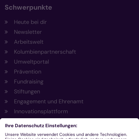
Schwerpunkte
Heute bei dir
Newsletter
Arbeitswelt
Kolumbienpartnerschaft
Umweltportal
Prävention
Fundraising
Stiftungen
Engagement und Ehrenamt
Innovationsplattform
Aus der Plattform