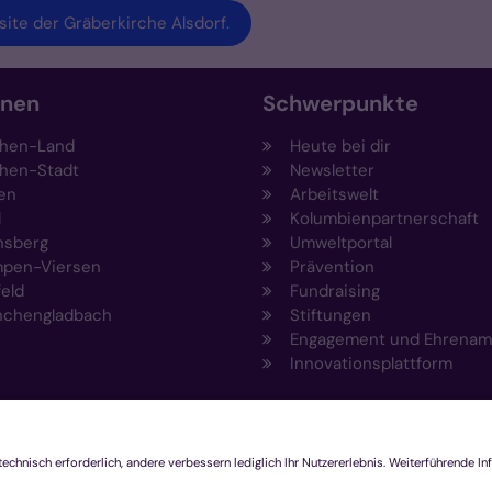
ite der Gräberkirche Alsdorf.
onen
Schwerpunkte
hen-Land
Heute bei dir
hen-Stadt
Newsletter
en
Arbeitswelt
l
Kolumbienpartnerschaft
nsberg
Umweltportal
pen-Viersen
Prävention
feld
Fundraising
chengladbach
Stiftungen
Engagement und Ehrenam
Innovationsplattform
hutzerklärung