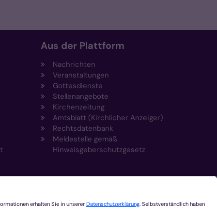
Aus der Plattform
Nachrichten
Veranstaltungen
Gottesdienste
Stellenangebote
Kirchenzeitung
Amtsblatt (Kirchlicher Anzeiger)
Rechtsdatenbank
Meldestelle gemäß
t
Hinweisgeberschutzgesetz