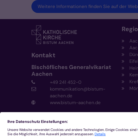
Weitere Informationen finden Sie auf der Webs
Regi
Aac
Aac
Kontakt
Dür
Eife
Bischöfliches Generalvikariat
Hei
Aachen
Kem
Kre
+49 241 452-0
Mön
kommunikation@bistum-
aachen.de
www.bistum-aachen.de
2026 © Bistum Aachen
Impressum
Datensc