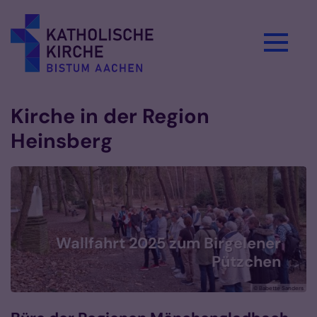
Zum Inhalt springen
Kirche in der Region
Heinsberg
 2025 zum Birgelener
Pützchen
© Babette Sanders