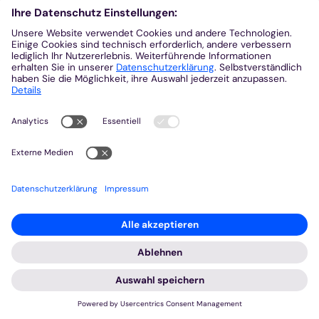
Mehr
© Aus der KirchenZeitung, Ausgabe 15/2024 | Garnet Manecke
Alternativen in den Regionen zu den großen
:
Wallfahrtsorten wie Kevelaer oder Trier