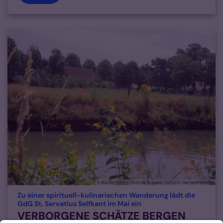
© Aus der KirchenZeitung, Ausgabe 16/2024 | Garnet Manecke
Zu einer spirituell-kulinarischen Wanderung lädt die
:
GdG St. Servatius Selfkant im Mai ein
VERBORGENE SCHÄTZE BERGEN