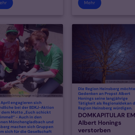
ehr
Mehr
© Sandra Moldovan / Pfar
Die Region Heinsberg möchte
Gedenken an Propst Albert
er KirchenZeitung, Ausgabe 14/2024 | Garnet Manecke
Honings seine langjährige
April engagieren sich
Tätigkeit als Regionaldekan 
ndliche bei der BDKJ-Aktion
:
Region Heinsberg würdigen.
r dem Motto „Euch schickt
DOMKAPITULAR EM
immel!“ - Auch in den
Albert Honings
onen Mönchengladbach und
sberg machen sich Gruppen
verstorben
um sich für die Gesellschaft