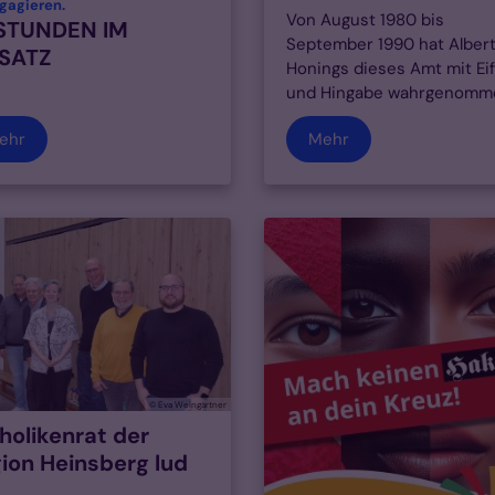
:
gagieren.
Von August 1980 bis
 STUNDEN IM
September 1990 hat Alber
NSATZ
Honings dieses Amt mit Ei
und Hingabe wahrgenommen
ehr
Mehr
© Eva Weingärtner
holikenrat der
ion Heinsberg lud