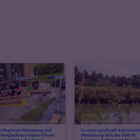
der KirchenZeitung, Ausgabe 17/2024 | Garnet Manecke
© Aus der KirchenZeitung, Ausgabe 16/2024 | G
en Regionen Heinsberg und
Zu einer spirituell-kulinarisc
hengladbach haben Kinder
Wanderung lädt die GdG St.
: