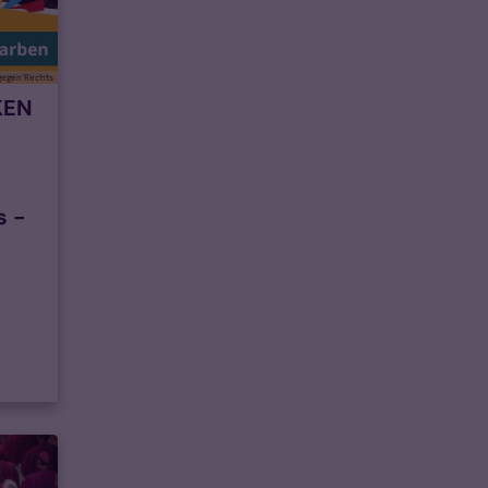
gegen Rechts
KEN
s -