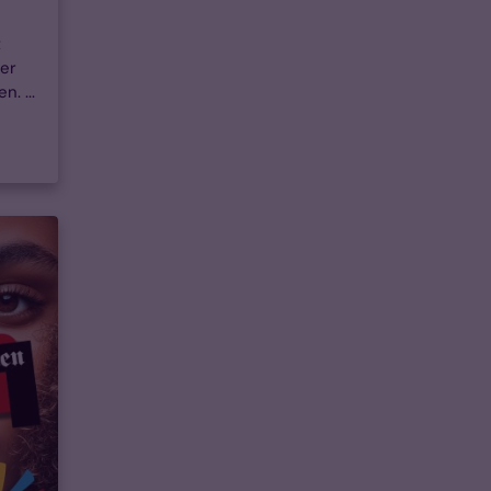
t
fer
. ...