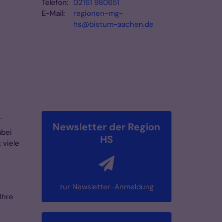
Telefon:
02161 980651
E-Mail:
regionen-mg-
hs@bistum-aachen.de
en
bette Sanders
n.
Newsletter der Region
abei
HS
 viele
s
zur Newsletter-Anmeldung
Ihre