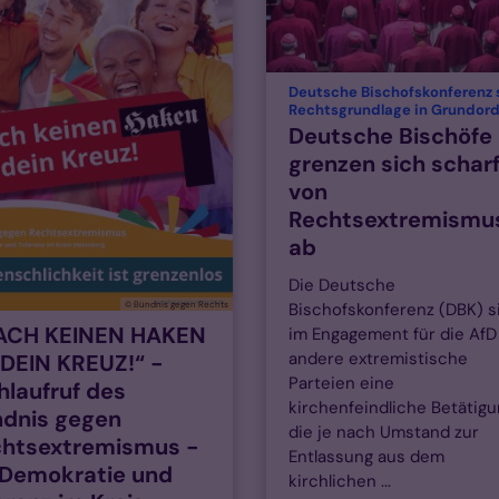
Deutsche Bischofskonferenz 
Rechtsgrundlage in Grundor
Deutsche Bischöfe
grenzen sich schar
von
Rechtsextremismu
ab
Die Deutsche
© Bündnis gegen Rechts
Bischofskonferenz (DBK) s
ACH KEINEN HAKEN
im Engagement für die AfD
andere extremistische
DEIN KREUZ!“ -
Parteien eine
laufruf des
kirchenfeindliche Betätigu
dnis gegen
die je nach Umstand zur
chtsextremismus -
Entlassung aus dem
 Demokratie und
kirchlichen ...