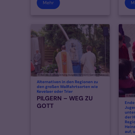
Mehr
M
© Aus der KirchenZeitung, Ausgabe 15/2024 | Garnet Manecke
Alternativen in den Regionen zu
den großen Wallfahrtsorten wie
:
Kevelaer oder Trier
© Aus d
PILGERN – WEG ZU
Ende 
GOTT
Juge
unte
der H
Regi
Hein
auf, 