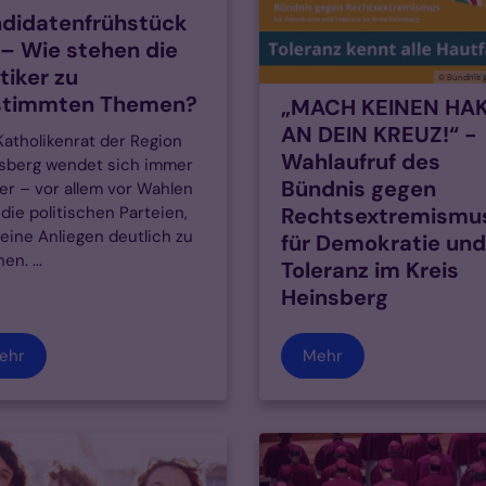
didatenfrühstück
 – Wie stehen die
itiker zu
© Bündnis 
stimmten Themen?
„MACH KEINEN HA
AN DEIN KREUZ!“ -
Katholikenrat der Region
Wahlaufruf des
sberg wendet sich immer
Bündnis gegen
er – vor allem vor Wahlen
 die politischen Parteien,
Rechtsextremismu
eine Anliegen deutlich zu
für Demokratie und
n. ...
Toleranz im Kreis
Heinsberg
ehr
Mehr