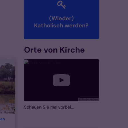
(Wieder)
Katholisch werden?
Orte von Kirche
© Bistum Aachen
Schauen Sie mal vorbei...
arnet Manecke
hen