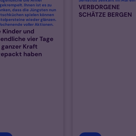
Jugendliche die Ärmel
Servatius Selfkant im Mai ein
ekrempelt. Ihnen ist es zu
VERBORGENE
anken, dass die Jüngsten nun
SCHÄTZE BERGEN
atschküchen spielen können
tolpersteine wieder glänzen.
:
Wochenende voller Aktionen.
 Kinder und
endliche vier Tage
 ganzer Kraft
gepackt haben