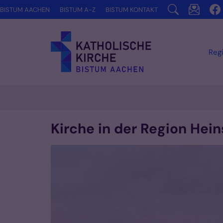
Zum Inhalt springen
BISTUM AACHEN
BISTUM A-Z
BISTUM KONTAKT
Reg
Kirche in der Region Hei