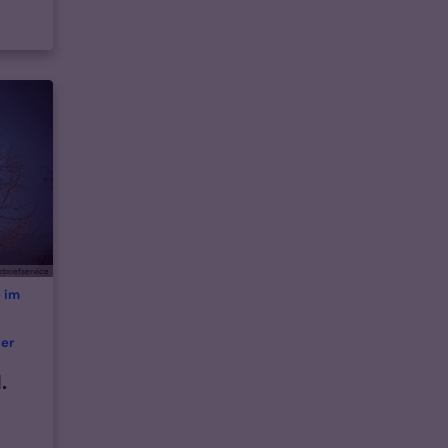
rbriefservice
 im
der
.