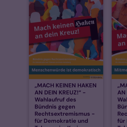
© Bündnis
„MACH KEINEN HAKEN
„M
AN DEIN KREUZ!“ -
AN 
Wahlaufruf des
Wah
Bündnis gegen
Bün
Rechtsextremismus -
Re
für Demokratie und
für