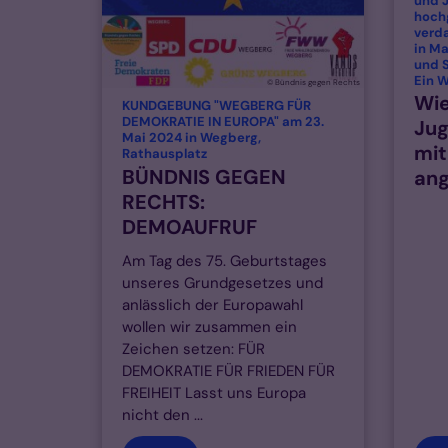
und 
hochg
verd
in M
und S
Ein 
© Bündnis gegen Rechts
Wie
KUNDGEBUNG "WEGBERG FÜR
DEMOKRATIE IN EUROPA" am 23.
Jug
Mai 2024 in Wegberg,
mit
:
Rathausplatz
BÜNDNIS GEGEN
an
RECHTS:
DEMOAUFRUF
Am Tag des 75. Geburtstages
unseres Grundgesetzes und
anlässlich der Europawahl
wollen wir zusammen ein
Zeichen setzen: FÜR
DEMOKRATIE FÜR FRIEDEN FÜR
FREIHEIT Lasst uns Europa
nicht den ...