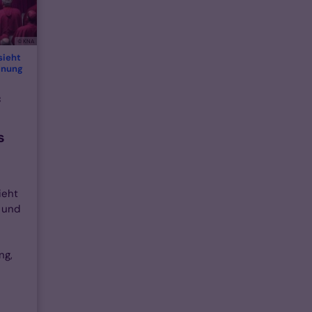
© KNA
sieht
:
dnung
f
s
ieht
 und
ng,