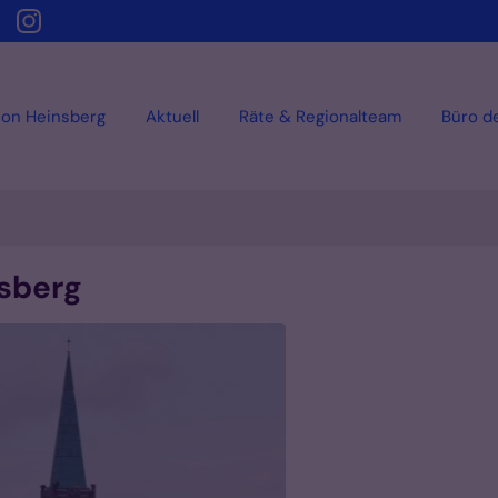
ion Heinsberg
Aktuell
Räte & Regionalteam
Büro d
nsberg