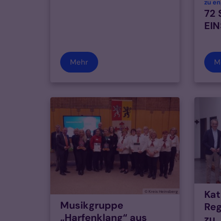
zu en
72
EI
Mehr
M
Kat
© Kreis Heinsberg
Musikgruppe
Reg
„Harfenklang“ aus
zu