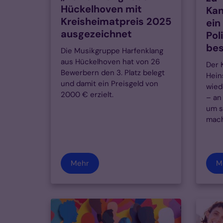
Hückelhoven mit
Kan
Kreisheimatpreis 2025
ein
ausgezeichnet
Pol
be
Die Musikgruppe Harfenklang
aus Hückelhoven hat von 26
Der 
Bewerbern den 3. Platz belegt
Hein
und damit ein Preisgeld von
wied
2000 € erzielt.
– an
um s
mache
Mehr
M