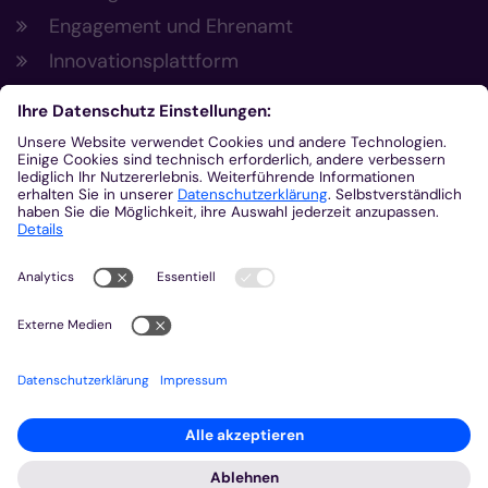
Engagement und Ehrenamt
Innovationsplattform
Aus der Plattform
Nachrichten
Veranstaltungen
Gottesdienste
Stellenangebote
Kirchenzeitung
Amtsblatt (Kirchlicher Anzeiger)
Rechtsdatenbank
Meldestelle gemäß Hinweisgeberschutzgesetz