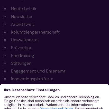
Heute bei dir
Newsletter
Arbeitswelt
Kolumbienpartnerschaft
Umweltportal
Prävention
Fundraising
Stiftungen
Engagement und Ehrenamt
Innovationsplattform
Aus der Plattform
Nachrichten