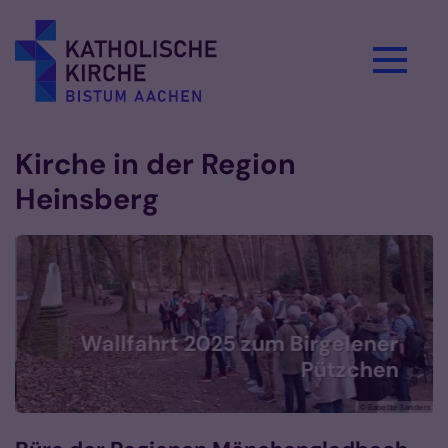
Zum Inhalt springen
Kirche in der Region
Heinsberg
Wallfahrt 2025 zum Birgelener
Pützchen
© Babette Sanders
978