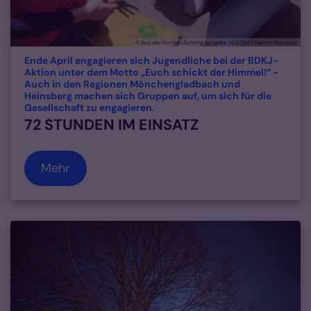
© Aus der KirchenZeitung, Ausgabe 14/2024 | Garnet Manecke
Ende April engagieren sich Jugendliche bei der BDKJ-
Aktion unter dem Motto „Euch schickt der Himmel!“ -
Auch in den Regionen Mönchengladbach und
Heinsberg machen sich Gruppen auf, um sich für die
:
Gesellschaft zu engagieren.
72 STUNDEN IM EINSATZ
Mehr