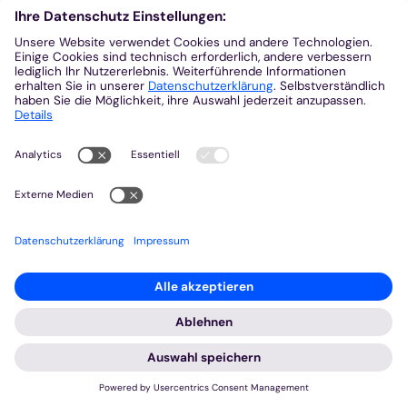
Mehr
© Aus der KirchenZeitung, Ausgabe 17/2024 | Garnet Manecke
In den Regionen Heinsberg und Mönchengladbach