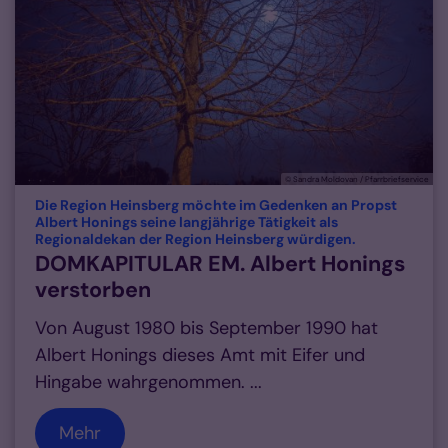
© Sandra Moldovan / Pfarrbriefservice
Die Region Heinsberg möchte im Gedenken an Propst
Albert Honings seine langjährige Tätigkeit als
:
Regionaldekan der Region Heinsberg würdigen.
DOMKAPITULAR EM. Albert Honings
verstorben
Von August 1980 bis September 1990 hat
Albert Honings dieses Amt mit Eifer und
Hingabe wahrgenommen. ...
Mehr