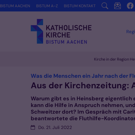
Zum Inhalt springen
BISTUM AACHEN
BISTUM A-Z
BISTUM KONTAKT
Reg
Kirche in der Region H
Was die Menschen ein Jahr nach der Flu
Aus der Kirchenzeitung:
Warum gibt es in Heinsberg eigentlich 
kann die Hilfe in Anspruch nehmen, u
Schweitzer dort? Im Gespräch mit Car
beantwortete die Fluthilfe-Koordinator
Datum:
Do. 21. Juli 2022