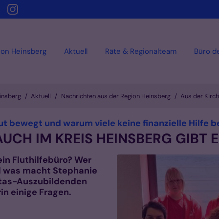
ion Heinsberg
Aktuell
Räte & Regionalteam
Büro d
einsberg
Aktuell
Nachrichten aus der Region Heinsberg
Aus der Kirc
t bewegt und warum viele keine finanzielle Hilfe 
 AUCH IM KREIS HEINSBERG GIBT 
ein Fluthilfebüro? Wer
nd was macht Stephanie
itas-Auszubildenden
in einige Fragen.