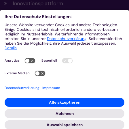
Innovationsplattform
Aus der Plattform
Nachrichten
Veranstaltungen
Gottesdienste
Stellenangebote
Kirchenzeitung
Amtsblatt (Kirchlicher Anzeiger)
Rechtsdatenbank
Meldestelle gemäß Hinweisgeberschutzgesetz
2026 © Bistum Aachen
Impressum