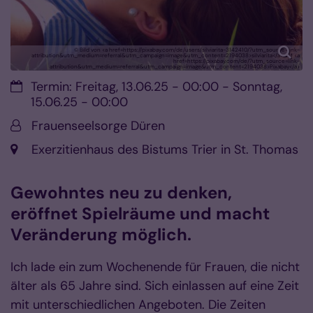
© Bild von <a href=https://pixabay.com/de/users/silviarita-3142410/?utm_source=link-
attribution&utm_medium=referral&utm_campaign=image&utm_content=2194038>silviarita</a> auf <a
href=https://pixabay.com/de/?utm_source=link-
attribution&utm_medium=referral&utm_campaign=image&utm_content=2194038>Pixabay</a>
Datum:
Termin: Freitag, 13.06.25 - 00:00 - Sonntag,
15.06.25 - 00:00
Von:
Frauenseelsorge Düren
Ort:
Exerzitienhaus des Bistums Trier in St. Thomas
Gewohntes neu zu denken,
eröffnet Spielräume und macht
Veränderung möglich.
Ich lade ein zum Wochenende für Frauen, die nicht
älter als 65 Jahre sind. Sich einlassen auf eine Zeit
mit unterschiedlichen Angeboten. Die Zeiten