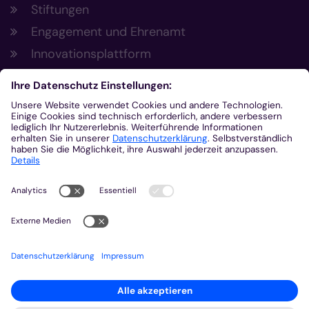
Stiftungen
Engagement und Ehrenamt
Innovationsplattform
Aus der Plattform
Nachrichten
Veranstaltungen
Gottesdienste
Stellenangebote
Kirchenzeitung
Amtsblatt (Kirchlicher Anzeiger)
Rechtsdatenbank
Meldestelle gemäß Hinweisgeberschutzgesetz