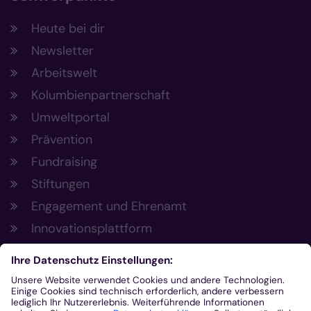
Heute bei dir
Newsletter
Arbeitswelt
Kolumbienpartnerschaft
Umweltportal
Prävention
Fundraising
Stiftungen
Engagement und Ehrenamt
Innovationsplattform
Aus der Plattform
Nachrichten