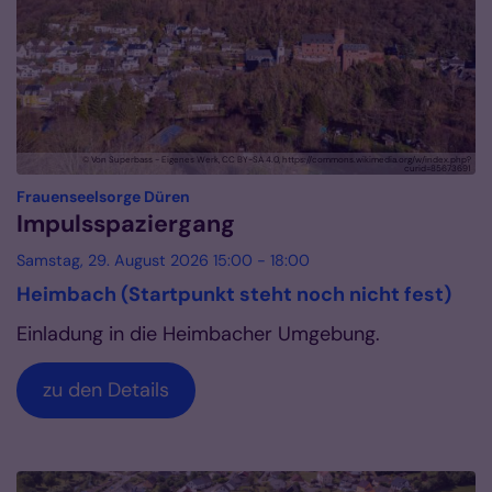
© Von Superbass - Eigenes Werk, CC BY-SA 4.0, https://commons.wikimedia.org/w/index.php?
curid=85673691
:
Frauenseelsorge Düren
Impulsspaziergang
Samstag, 29. August 2026 15:00 - 18:00
Heimbach (Startpunkt steht noch nicht fest)
Einladung in die Heimbacher Umgebung.
zu den Details