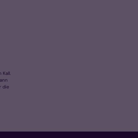
Kall.
mann
 die