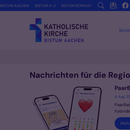
Zum Inhalt springen
BISTUM AACHEN
BISTUM A-Z
BISTUM KONTAKT
Kirch
Nachrichten für die Regio
Paar
4. Aug. 2
PaarBal
hybride
Meh