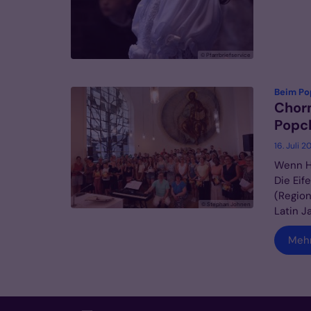
© Pfarrbriefservice
Beim Pop
Chorm
Popc
16. Juli 2
Wenn Ha
Die Eif
(Region
© Stephan Johnen
Latin J
Meh