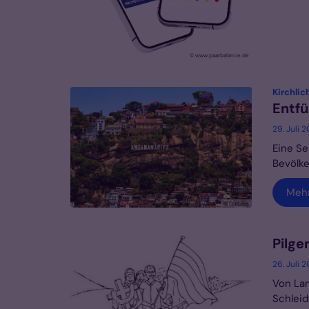
© www.paarbalance.de
Kirchli
Entfü
29. Juli 
Eine Se
Bevölke
Meh
© Gulbins
Pilge
26. Juli 
Von Lan
Schlei