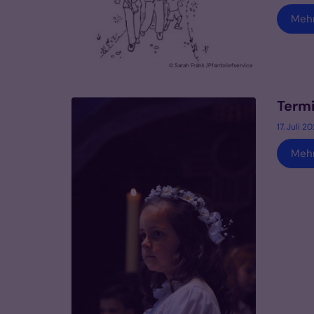
Meh
© Sarah Frank /Pfarrbriefservice
Termi
17. Juli 2
Meh