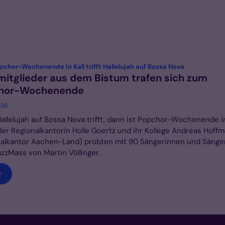
:
chor-Wochenende in Kall trifft Hallelujah auf Bossa Nova
itglieder aus dem Bistum trafen sich zum
hor-Wochenende
026
llelujah auf Bossa Nova trifft, dann ist Popchor-Wochenende in 
eler Regionalkantorin Holle Goertz und ihr Kollege Andreas Hoff
alkantor Aachen-Land) probten mit 90 Sängerinnen und Sänger
azzMass von Martin Völlinger.
r