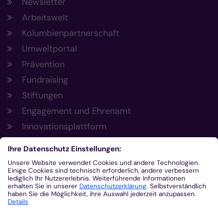
Newsletter
Arbeitswelt
Kolumbienpartnerschaft
Umweltportal
Prävention
Fundraising
Stiftungen
Engagement und Ehrenamt
Innovationsplattform
Aus der Plattform
Nachrichten
Veranstaltungen
Gottesdienste