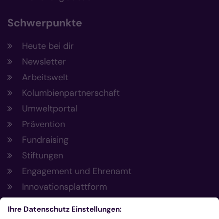
Schwerpunkte
Heute bei dir
Newsletter
Arbeitswelt
Kolumbienpartnerschaft
Umweltportal
Prävention
Fundraising
Stiftungen
Engagement und Ehrenamt
Innovationsplattform
Aus der Plattform