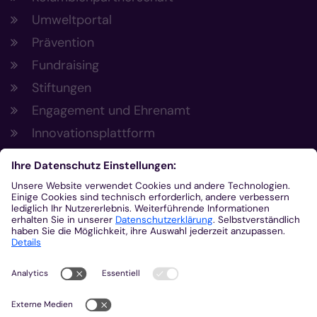
Umweltportal
Prävention
Fundraising
Stiftungen
Engagement und Ehrenamt
Innovationsplattform
Aus der Plattform
Nachrichten
Veranstaltungen
Gottesdienste
Stellenangebote
Kirchenzeitung