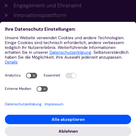
Engagement und Ehrenamt
Innovationsplattform
Aus der Plattform
Nachrichten
Veranstaltungen
Gottesdienste
Stellenangebote
Kirchenzeitung
Amtsblatt (Kirchlicher Anzeiger)
Rechtsdatenbank
Meldestelle gemäß Hinweisgeberschutzgesetz