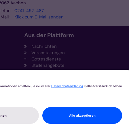
2062
Aachen
lefon:
0241-452-487
Mail:
Klick zum E-Mail senden
Aus der Plattform
Nachrichten
Veranstaltungen
Gottesdienste
Stellenangebote
Kirchenzeitung
Amtsblatt (Kirchlicher Anzeiger)
Rechtsdatenbank
Meldestelle gemäß
t
Hinweisgeberschutzgesetz