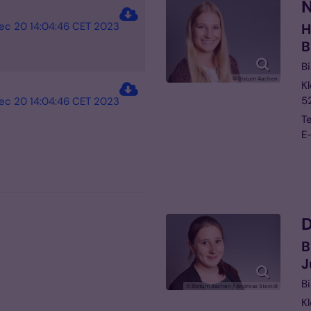
N
c 20 14:04:46 CET 2023
H
B
B
© Bistum Aachen
Kl
5
c 20 14:04:46 CET 2023
Te
E-
D
B
J
B
© Bistum Aachen / Andreas Steindl
Kl