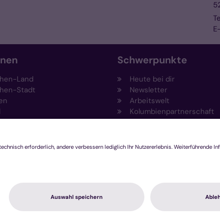
5
Te
E-
onen
Schwerpunkte
hen-Land
Heute bei dir
hen-Stadt
Newsletter
en
Arbeitswelt
l
Kolumbienpartnerschaft
nsberg
Umweltportal
pen-Viersen
Prävention
feld
Fundraising
chengladbach
Stiftungen
Engagement und Ehrenam
Innovationsplattform
hutzerklärung