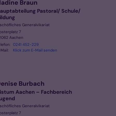
adine
Braun
auptabteilung Pastoral/ Schule/
ildung
ischöfliches Generalvikariat
osterplatz 7
2062
Aachen
lefon:
0241 452-229
Mail:
Klick zum E-Mail senden
enise
Burbach
istum Aachen – Fachbereich
ugend
ischöfliches Generalvikariat
osterplatz 7