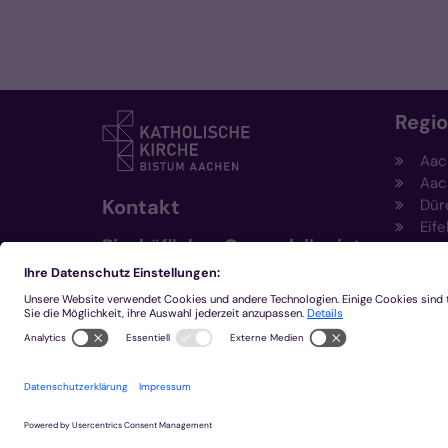
Regi
Aac
Aac
Kontakt
Dür
Eife
Bischöfliches Generalvikariat
Hei
Aachen
Kem
Kre
+49 241 452-0
Mön
kommunikation@bistum-
aachen.de
www.bistum-aachen.de
2026 © Bistum Aachen
Impressum
Datensc