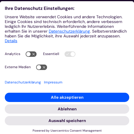
Aus der Plattform
Nachrichten
Veranstaltungen
Gottesdienste
Stellenangebote
Kirchenzeitung
Amtsblatt (Kirchlicher Anzeiger)
Rechtsdatenbank
Meldestelle gemäß Hinweisgeberschutzgesetz
2026 © Bistum Aachen
Impressum
Datenschutzerklärung