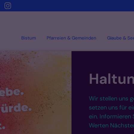
Bistum
Pfarreien & Gemeinden
Glaube & Se
Haltun
Wir stellen uns 
setzen uns für e
ein. Informieren
Werten Nächsten