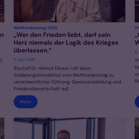
:
Weltfriedenstag 2026
T
in
„Wer den Frieden liebt, darf sein
„
Herz niemals der Logik des Krieges
W
überlassen.“
8.
11. Juni 2026
0
T
S
Bischof Dr. Helmut Dieser ruft beim
un
Soldatengottesdienst zum Weltfriedenstag zu
Re
verantwortlicher Führung, Gewissensbildung und
Friedensbereitschaft auf.
Mehr