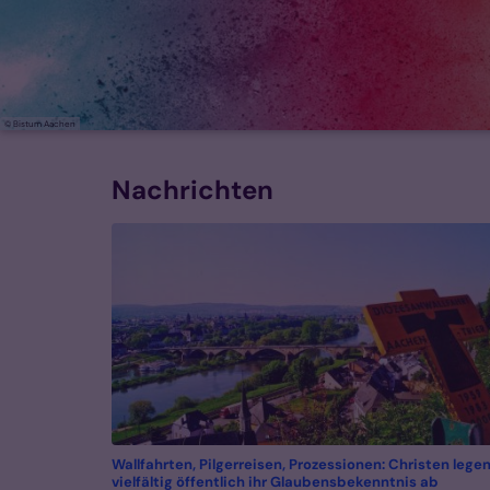
© Bistum Aachen
Nachrichten
Wallfahrten, Pilgerreisen, Prozessionen: Christen lege
:
vielfältig öffentlich ihr Glaubensbekenntnis ab