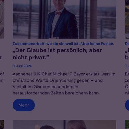
:
Zusammenarbeit, wo sie sinnvoll ist. Aber keine Fusion.
Da
„Der Glaube ist persönlich, aber
„
r
nicht privat.“
b
8. Juni 2026
7.
of
Aachener IHK‑Chef Michael F. Bayer erklärt, warum
B
in
christliche Werte Orientierung geben – und
z
Vielfalt im Glauben besonders in
Ö
herausfordernden Zeiten bereichern kann.
w
Mehr