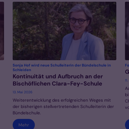
Sonja Hof wird neue Schulleiterin der Bündelschule in
Fo
:
Schleiden
G
Kontinuität und Aufbruch an der
11
Bischöflichen Clara-Fey-Schule
A
13. Mai 2026
b
Weiterentwicklung des erfolgreichen Weges mit
C
.
der bisherigen stellvertretenden Schulleiterin der
v
Bündelschule.
Mehr