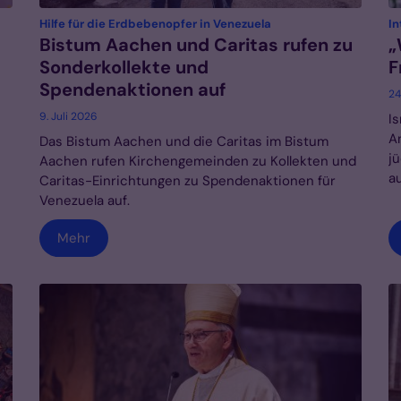
:
Hilfe für die Erdbebenopfer in Venezuela
In
Bistum Aachen und Caritas rufen zu
„
Sonderkollekte und
F
Spendenaktionen auf
24
9. Juli 2026
I
A
Das Bistum Aachen und die Caritas im Bistum
j
Aachen rufen Kirchengemeinden zu Kollekten und
au
Caritas-Einrichtungen zu Spendenaktionen für
Venezuela auf.
Mehr