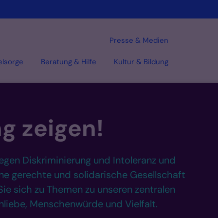
Presse & Medien
elsorge
Beratung & Hilfe
Kultur & Bildung
g zeigen!
gegen Diskriminierung und Intoleranz und
ine gerechte und solidarische Gesellschaft
 Sie sich zu Themen zu unseren zentralen
liebe, Menschenwürde und Vielfalt.