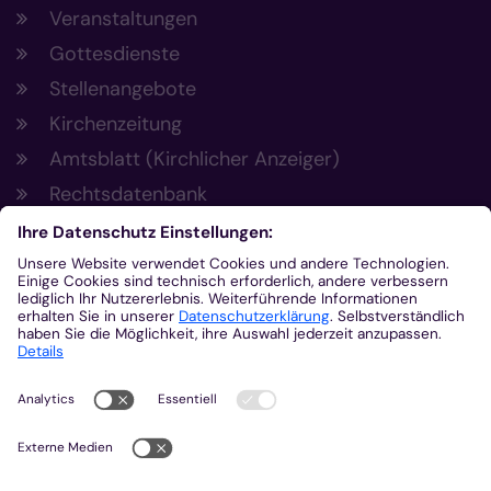
Veranstaltungen
Gottesdienste
Stellenangebote
Kirchenzeitung
Amtsblatt (Kirchlicher Anzeiger)
Rechtsdatenbank
Meldestelle gemäß Hinweisgeberschutzgesetz
Kontakt
Bischöfliches Generalvikariat Aachen
+49 241 452-0