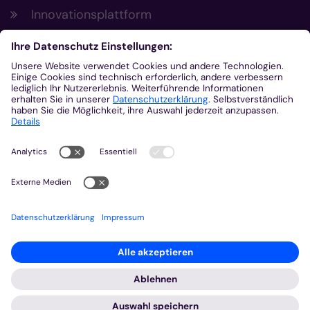
Innovationsplattform
Aus der Plattform
Nachrichten
Veranstaltungen
Gottesdienste
Stellenangebote
Kirchenzeitung
Amtsblatt (Kirchlicher Anzeiger)
Rechtsdatenbank
Meldestelle gemäß Hinweisgeberschutzgesetz
2026 © Bistum Aachen
Impressum