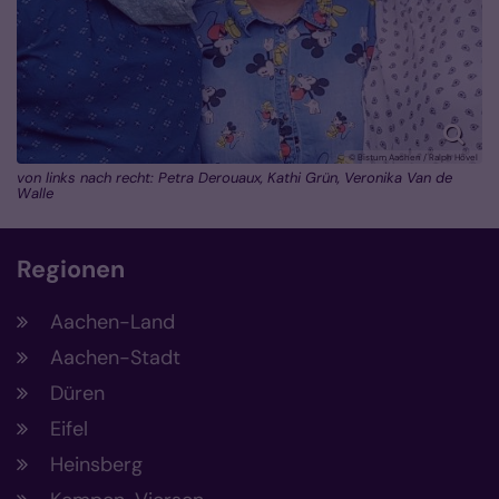
© Bistum Aachen / Ralph Hövel
von links nach recht: Petra Derouaux, Kathi Grün, Veronika Van de
Walle
Regionen
Aachen-Land
Aachen-Stadt
Düren
Eifel
Heinsberg