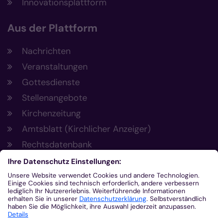
Innovationsplattform
Aus der Plattform
Nachrichten
Veranstaltungen
Gottesdienste
Stellenangebote
Kirchenzeitung
Amtsblatt (Kirchlicher Anzeiger)
Rechtsdatenbank
Meldestelle gemäß Hinweisgeberschutzgesetz