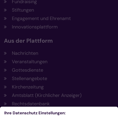
Fundraising
Stiftungen
Engagement und Ehrenamt
Innovationsplattform
Aus der Plattform
Nachrichten
Veranstaltungen
Gottesdienste
Stellenangebote
Kirchenzeitung
Amtsblatt (Kirchlicher Anzeiger)
Rechtsdatenbank
Meldestelle gemäß Hinweisgeberschutzgesetz