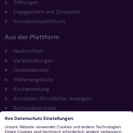
Stiftungen
Engagement und Ehrenamt
Innovationsplattform
Aus der Plattform
Nachrichten
Veranstaltungen
Gottesdienste
Stellenangebote
Kirchenzeitung
Amtsblatt (Kirchlicher Anzeiger)
Rechtsdatenbank
Meldestelle gemäß Hinweisgeberschutzgesetz