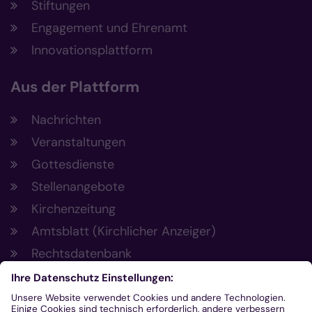
Stiftungen
Engagement und Ehrenamt
Innovationsplattform
Aus der Plattform
Nachrichten
Veranstaltungen
Gottesdienste
Stellenangebote
Kirchenzeitung
Amtsblatt (Kirchlicher Anzeiger)
Rechtsdatenbank
Meldestelle gemäß Hinweisgeberschutzgesetz