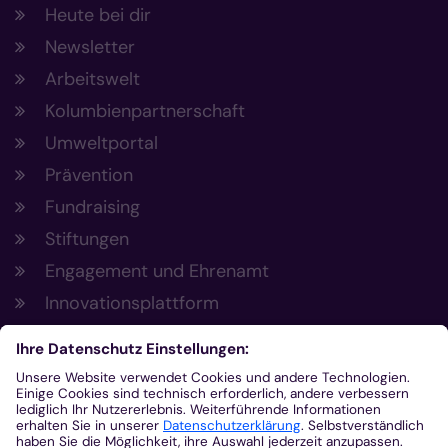
Heute bei dir
Newsletter
Arbeitswelt
Kolumbienpartnerschaft
Umweltportal
Prävention
Fundraising
Stiftungen
Engagement und Ehrenamt
Innovationsplattform
Aus der Plattform
Nachrichten
Veranstaltungen