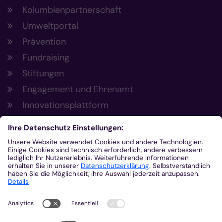
Kolumbienpartnerschaft
Umweltportal
Prävention
Fundraising
Stiftungen
Engagement und Ehrenamt
Innovationsplattform
Aus der Plattform
Nachrichten
Veranstaltungen
Gottesdienste
Stellenangebote
Kirchenzeitung