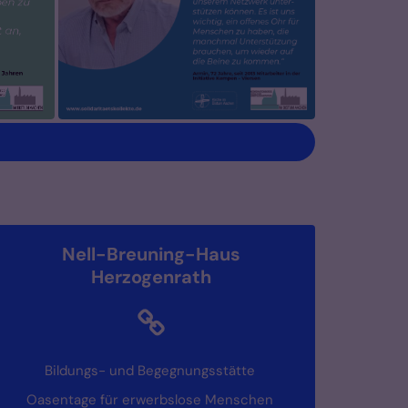
Nell-Breuning-Haus
Herzogenrath
Bildungs- und Begegnungsstätte
Oasentage für erwerbslose Menschen