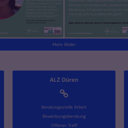
Mehr Bilder
ALZ Düren
Beratungsstelle Arbeit
Bewerbungsberatung
Offener Treff