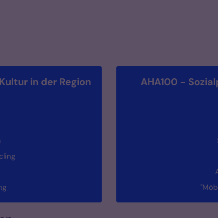
Kultur in der Region
AHA100 - Sozial
n
cling
ng
"Möbe