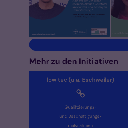
Mehr zu den Initiativen
low tec (u.a. Eschweiler)
Qualifizierungs-
und Beschäftigungs-
maßnahmen