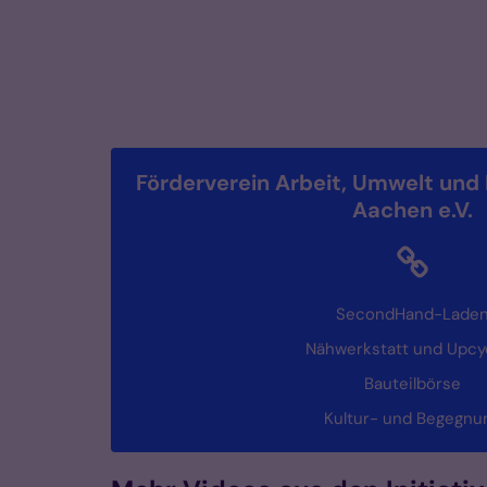
Förderverein Arbeit, Umwelt und 
Aachen e.V.
SecondHand-Lade
Nähwerkstatt und Upcy
Bauteilbörse
Kultur- und Begegnu