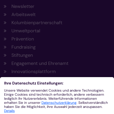
Newsletter
Arbeitswelt
Kolumbienpartnerschaft
Umweltportal
Prävention
Fundraising
Stiftungen
Engagement und Ehrenamt
Innovationsplattform
Aus der Plattform
Nachrichten
Veranstaltungen
Gottesdienste